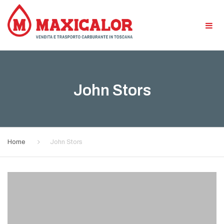
×
Tog
navi
John Stors
Home
John Stors